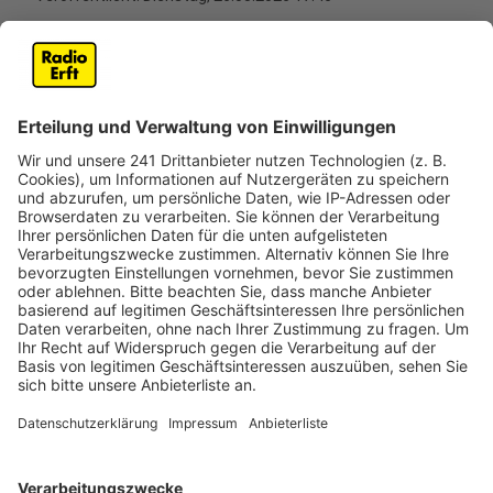
Anzeige
Im Europaviertel in Kerpen ist die Brüsseler Straße ab
Dienstag (26.05.) zwischen der Amsterdamer Straße
und der Schulstraße voll für Autos gesperrt. Grund ist
der nächste Bauabschnitt für die sogenannte „Grüne
Spange“. Nach Angaben der Stadt soll die Sperrung
rund vier Wochen dauern. Umleitungen sind
ausgeschildert und führen über die Schulstraße, die
Schützenstraße und die Amsterdamer Straße.
Fußgänger und Radfahrer können den Bereich
weiterhin passieren. Mit der „Grünen Spange“ soll im
Kerpener Europaviertel die Aufenthaltsqualität
verbessert werden. Geplant sind unter anderem neue
Treffpunkte, zusätzliche Grünflächen und bessere
Verbindungen für Fußgänger und Radfahrer.