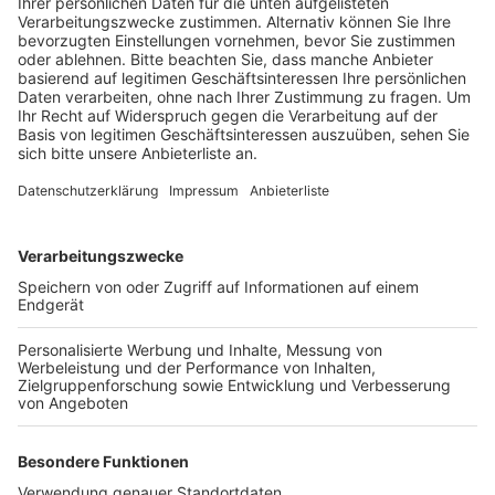
Veröffentlicht:
Dienstag, 13.04.2021 09:24
Anzeige
Bei dem Wagen handele es sich mit hoher
Wahrscheinlichkeit um das Fluchtauto. Es war am
Sonntagmorgen im Wohnpark in Bergheim-Ahe
entdeckt worden. Durch die Spurensicherung erhoffen
sich die Ermittler weitere Hinweise für die Suche nach
den vier Tätern. Die Unbekannten sollen in der Nacht
zu Sonntag ein Fenster und eine Balkontür des Hauses
an der Dammstraße aufgebrochen haben. Im Haus
seien die beiden Senioren überwältigt und gezwungen
worden, Schmuck und andere Wertgegenstände
herauszugeben. Körperlich blieb das Paar unverletzt.
Bei der Suche nach den Tätern war am Wochenende
auch ein Hubschrauber im Einsatz.