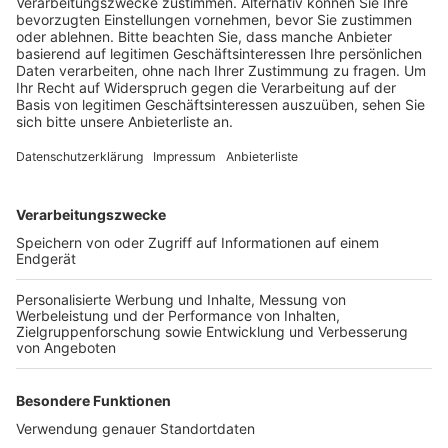
ausgesehen als es am Ende gewesen sei.
Veröffentlicht:
Freitag, 29.05.2020 12:12
Anzeige
Die Holzstraße war allerdings rund zwei Stunden
gesperrt zwischen dem Kreisel Türnich und der
Auffahrt zu A61. Gegen 10:30 Uhr hatte der eine
Sprinterfahrer angehalten, weil er seinen Außenspiegel
verstellen wollte. Obwohl er die Warnblinkanlage
eingeschaltet hatte, fuhr ihm ein Sprinter mit
Angänger von hinten auf, so dass sich beide Wagen
ineinander verkeilten.
Anzeige