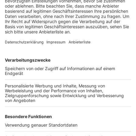
Veröffentlicht:
Donnerstag, 26.10.2023 16:07
Anzeige
Die Ampel hatte sowohl für den Mann als auch für den
Bus grün gezeigt, heißt es von der Polizei. Durch den
Zusammenstoß stürzte der Senior und verletzte sich
schwer. Rettungskräfte brachten ihn ins Krankenhaus,
hier ist der Mann dann gestern Abend gestorben, heißt
es von der Polizei.
Anzeige