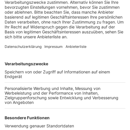
Energiekonzern hat dafür weitere
Wirtschaftswege ausgebaut sowie Bäume und
Sträucher gepflanzt.
Veröffentlicht:
Dienstag, 14.09.2021 11:00
Anzeige
Außerdem laden Bänke, Schutzhütten und Infotafeln
zum Verweilen ein. Das Konzept wird von RWE
finanziert und mit den Gemeinden entwickelt. So
erstreckt sich das Wegenetz für Radfahrer und
Fußgänger mittlerweile über mehr als 20 Kilometer. An
den Schautafeln gibt es Daten und Fakten zu
Rekultivierung und Ortsgeschichte.
Anzeige