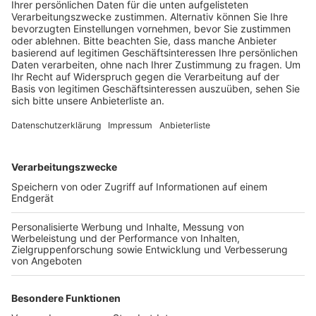
Veröffentlicht:
Mittwoch, 15.05.2024 18:04
Anzeige
Denn laut dem Kämmerer hat eine kleine Panne beim
Layout gegeben, so dass die Stadt noch einmal
nachbessern muss. Sie will deshalb auch im
kommenden Jahr noch einmal Bescheide verschicken.
Die sollen dann aber tatsächlich für mehrere Jahre
gelten. Ziel der neuen Regelung ist es, Geld zu sparen
und die Umwelt zu schonen. Aktuell kostet ein Hund in
Kerpen 100 Euro Hundesteuer. Ab drei Tieren werden