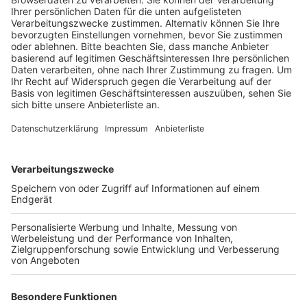
hat das Versickern des Wasser zum Abrutschen
von Böschungen geführt.
Wie der Rhein-Erft-Kreis jetzt mitteilt, betreten
trotzdem illegalerweise vermehrt Besucher den
Bereich.
Veröffentlicht:
Samstag, 09.10.2021 12:29
Anzeige
Deswegen bittet der Kreis nochmal dringlichst darum,
sich an die Sperrung zu halten. Das Betreten der
Kiesgrube sei aktuell lebensgefährlich.
Aus diesem Grund werden in den kommenden Wochen
Bauzäune aufgestellt und damit alle Zugänge
dauerhaft geschlossen.