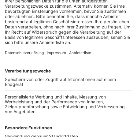
Anzeige
Jetzt haben sich erstmals auch Eltern zu Wort
gemeldet, deren Kinder die Kita besuchen. Sie sagen,
es gebe keinen extra Raum, in den sich einzelne Kinder
zurückziehen könnten, um sich körperlich zu
entdecken und sexuell zu befriedigen. Am Dienstag
wollen die Eltern auf Details eingehen. Die Stadt
Kerpen hatte die Kita schon im November zusammen
mit anderen Behörden überprüft und sprach in dem
Zusammenhang von missverständlichen
Formulierungen. Deshalb sei das Konzept bereits im
vergangenen Jahr aus dem Netz entfernt und werde
seitdem überarbeitet. Weder dem Jugendamt noch
der Stadt Kerpen sei bekannt, dass die Kita über
Rückzugsräume zur Umsetzung von Sexualpraktiken
verfüge.