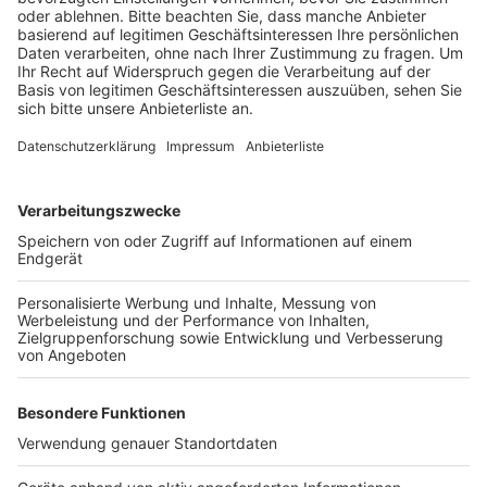
Anzeige
Die Feuerwehr sperrte den Bereich ab und räumte aus
Sicherheitsgründen die umliegenden Häuser. Schon
kurze Zeit später wurde der Gasaustritt aber wieder
gestoppt. Nach meheren Prüf- und Kontrollgängen der
Einsatzkräfte konnte die Anwohner wieder in ihre
Häuser zurück.
Anzeige
Anzeige