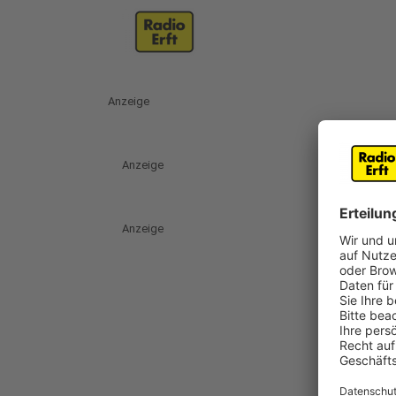
Anzeige
Anzeige
Anzeige