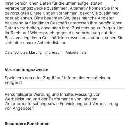
Veröffentlicht:
Mittwoch, 06.04.2022 13:06
Anzeige
Die Schule in Horrem mit rund 750 Schülerinnen und
Schülern ist eine staatlich anerkannte, katholische
Ersatzschule in der Trägerschaft der
Ordensgemeinschaft der Salvatorianerinnen und wird
aktuell noch vom Kölner Erzbistum mitfinanziert. Weil
aber die Einnahmen durch die Kirchensteuer sinken, hat
das Erzbistum schon vor Monaten angekündigt, die
Zahlungen einzustellen. Im Falle der Kerpener Schule
seien das jährlich 250.000 Euro, Tendenz steigend,
heißt es von der Stadt Kerpen. Sie wird jetzt ab dem
kommenden Jahr die Hälfte der Kosten übernehmen,
um die renommierte Schule und die dringend
benötigten Realschulplätze für Kerpen zu erhalten. In