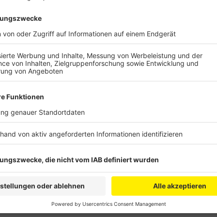
Die geänderte Regelung soll vor allem Geringverdien
entlasten. Teurer wird es dagegen für Eltern, die gu
Kindergartenjahr Beiträge erst ab einem Jahreseinko
mehr ab gut 12.000. Außerdem werden die Einkommen
gestaffelt. In einigen Fällen kann es für Eltern dadu
Stufe eingruppiert werden.
Anzeige