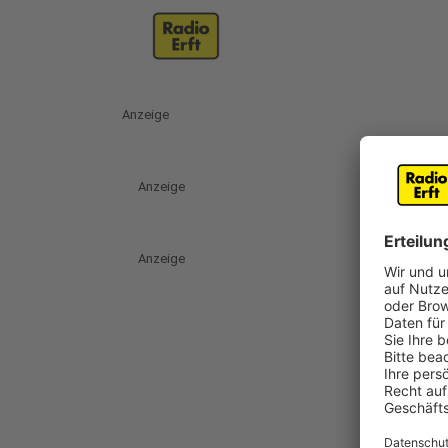
Anzeige
Anzeige
Anzeige