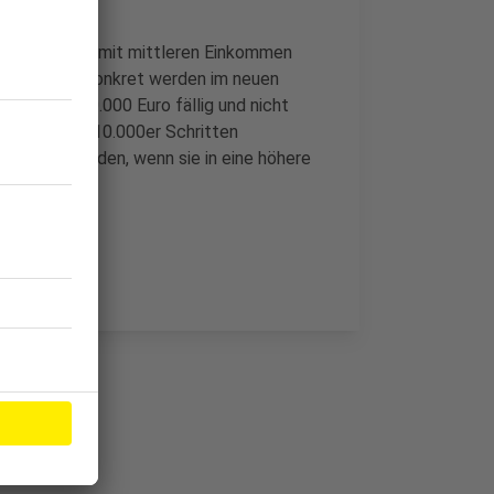
er und Eltern mit mittleren Einkommen
t verdienen. Konkret werden im neuen
mmen von 20.000 Euro fällig und nicht
sstufen in 10.000er Schritten
rch teurer werden, wenn sie in eine höhere