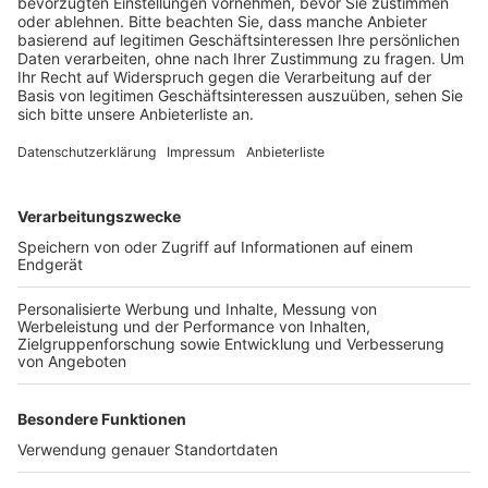
Anzeige
Auf der Wanderung für Familien lernen die Teilnehmer,
was Sophie gerne isst, wo sich die kleine Haselmaus
am liebsten aufhält und welche Tiere noch auf der
Sophienhöhe leben. Die Wanderung über den
Naturerlebnispfad startet um 11 Uhr. Treffpunkt ist
der Wanderparkplatz Sophienhöhe. Wer mit will, der
sollte robuste Schuhe anziehen.
Anzeige