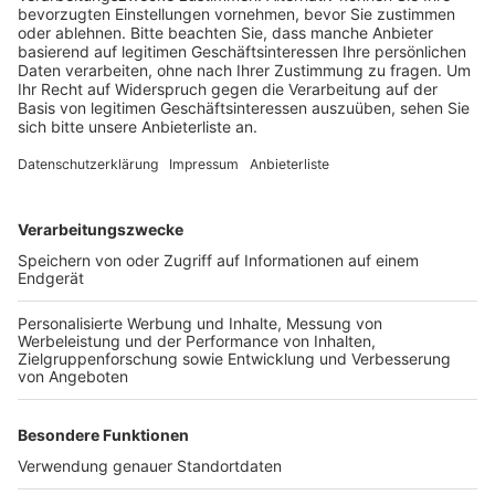
an einer internationalen Übung teil.
Veröffentlicht:
Mittwoch, 13.10.2021 18:59
Anzeige
Zu den weiteren Teilnehmern der Übung gehören außer
Israel auch die USA, Frankreich, Großbritannien, Italien
und Griechenland. Alle zusammen trainieren
Luftoperationen im multinationalen Verband. Die
Flugzeuge kehren voraussichtlich am 29. Oktober
zurück nach Nörvenich. Bis dahin finden weniger
Übungsflüge rund um Kerpen statt.
Anzeige