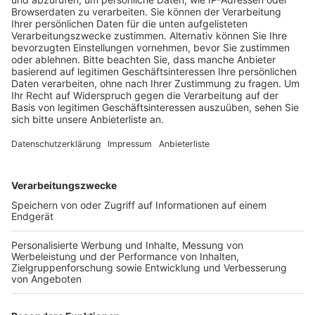
Verwaltungsabläufe können direkt dort erledigt
werden.
Veröffentlicht:
Mittwoch, 20.04.2022 18:04
Anzeige
Der mühsame und unnötige Weg ins Kerpener Rathaus
entfalle, heißt es. Sobald die Geflüchteten in der
Erfthalle registriert sind, versuchen die
Verantwortlichen, die Ukrainer anderswo
unterzubringen, vornehmlich in privaten Wohnungen.
Bisher hat die Stadt rund 400 Geflüchtete
aufgenommen – und Kerpen schätzt, dass künftig pro
Woche weitere 30 bis 50 Kriegsvertriebene in der
Stadt eintreffen. Vor diesem Hintergrund soll auch das
wöchentliche Begegnungscafé im Jugendzentrum
weiterlaufen. Die Rückmeldungen von den