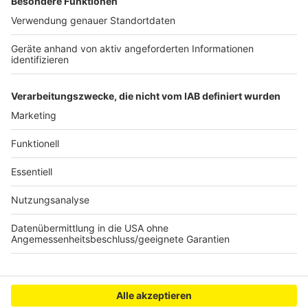
Geflüchteten dazu seien sehr positiv. Und auch die
Spendenbereitschaft der Menschen in Kerpen sei
bemerkenswert hoch, viele hätten Geld oder
Sachspenden gegeben. Allein sechs Lkw-Ladungen
mit 70 Paletten Hilfsgütern habe man schon von
Kerpen aus in die Ukraine geschickt, so die Stadt.
Anzeige
Anzeige
Anzeige