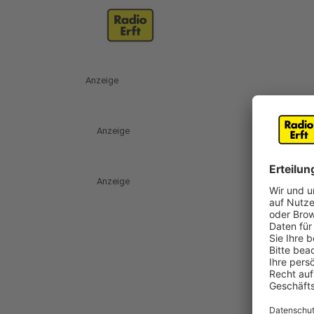
Anzeige
Anzeige
Anzeige