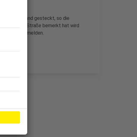
Reifen in Brand gesteckt, so die
e Burgunder Straße bemerkt hat wird
2233 52-0 zu melden.