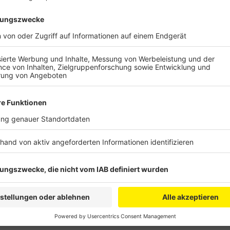
Insgesamt hatten Unbekannte dort an drei Autos die 
Einsatzkräfte. Wer etwas ungewöhnliches rund um di
gebeten sich bei der Polizei unter der Rufnummer 0
Anzeige