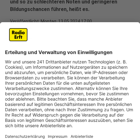
und so zu schlechteren Noten und geringeren
Bildungschancen führen, heißt es.
Veröffentlicht:
Montag, 13.05.2024 17:00
Anzeige
Mit Hilfe von ehrenamtlichen Helfern will der Verein
jetzt auch an der Albertus-Magnus-Grundschule in
Kerpen ein kostenloses Schulfrühstück anbieten. Um
das Projekt in Kerpen umzusetzen, sucht der Verein
jetzt noch nach Ehrenamtlern, die den Schülerinnen
und Schülern an Schultagen Frühstück vorbereiten und
mit ihnen Zeit verbringen.Dafür sucht BrotZeit
insbesondere Senioren, denn die könnten neben dem
Frühstück auch ihre Lebenserfahrung an die Kinder
weitergeben, heißt es vom Verein. Und gerade der
Austausch der Generationen sei besonders