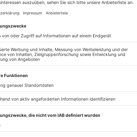
Über 70 Kräfte kämpften gegen die Flam
Anzeige
In Kerpen-Horrem hat es in der Nacht auf Dienstag i
Feuer gegeben. Als die Einsatzkräfte gegen 1:15 Uh
der Dachstuhl schon komplett. Im Haus hatte sich e
brachte sich aber rechtzeitig selbst in Sicherheit, u
angebauten Nachbarhauses hatten sich ins Freie gef
Angaben mit über 70 Kräften fast vier Stunden vor Or
Nachbardach verhindern. Bis 7 Uhr war eine Brandwach
mehr bewohnbar. Was das Feuer ausgelöst hat, muss j
Anzeige