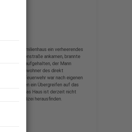
men
n einem Einfamilienhaus ein verheerendes
r an der Wiesenstraße ankamen, brannte
in Bewohner aufgehalten, der Mann
nd auch die Bewohner des direkt
lüchtet. Die Feuerwehr war nach eigenen
t, sie konnten ein Übergreifen auf das
e vor Ort. Das Haus ist derzeit nicht
etzt die Polizei herausfinden.