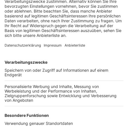
Veröffentlicht:
Dienstag, 21.07.2020 18:25
Anzeige
Bei den Ratssitzungen nutzen in der Regel zwischen
30 und 70 Besucher das Angebot, sich online über die
Kerpener Politik zu informieren. Diese Möglichkeit soll
die Stadt nach dem Willen der Piraten jetzt auch für
die Ausschüsse und Beiräte bereitstellen. Denn die
wirklich interessanten Debatten würden dort geführt,
weil es da sachlicher und weniger parteipolitisch
zuginge als im Rat, so die Piraten. Außerdem könnten
sich auch so Menschen direkt informieren, die es nicht
schaffen, an den öffentlichen Sitzungen teilzunehmen.
Anzeige