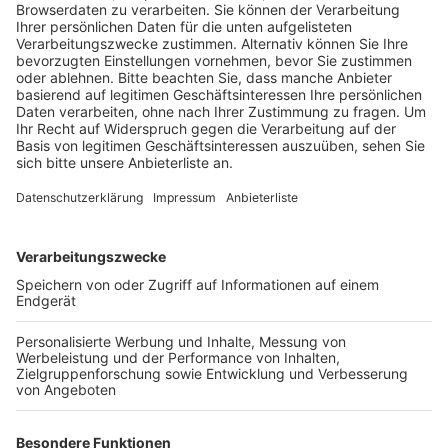
Angaben der Stadt ist ein Fachplaner
ausgeschrieben und die vorbereitenden
Maßnahmen wie Estrich, Verkleidungen und Co
befinden sich in der Vorbereitung der
Ausschreibung.
Veröffentlicht:
Donnerstag, 20.06.2024 15:44
Anzeige
Der Wasserschaden im Schulzentrum Horrem-Sindorf
vor rund 10 Monaten hatte vor allem die Fachräume
für Musik und Naturwissenschaften stark beschädigt.
Weil es bisher noch keine Einigung mit der
Versicherung gegeben hat, soll die Stadt zunächst die
Finanzierung übernehmen und die geschätzten Kosten
von knapp 2,7 Millionen Euro vorstrecken. Wann die
Arbeiten in den Fachräumen starten und wann die