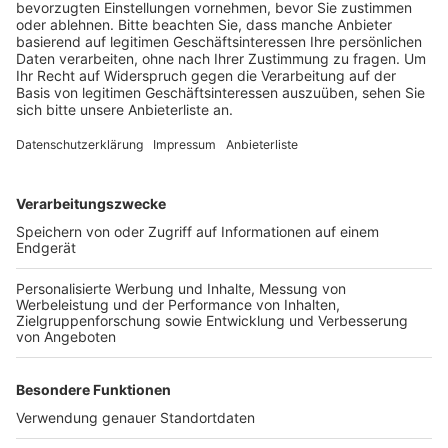
entscheiden, an welchen Orten sie aktiv werden
möchten. Wie in den Vorjahren stellt die Stadt Kerpen
Müllsäcke und Handschuhe und - so weit möglich -
auch Zangen zur Verfügung. Außerdem werden in den
einzelnen Ortsteilen wieder Sammelstellen
eingerichtet, an denen der gesammelte Müll
abgegeben werden kann.
Interessierte können sich ab sofort bei der Stadt
anmelden, und zwar telefonisch unter 02237 - 58-620
oder per Mail an michaela.rey@stadt-kerpen.de.
Anzeige
Weitere Themen von Rhein und Erft
Anzeige
Transporter in Kerpen aufgebrochen