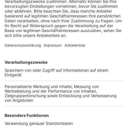
Triebwerke der Maschinen getestet werden.
Veröffentlicht:
Sonntag, 23.04.2023 11:06
Anzeige
Für die Anwohner bedeutet das vor allem deutlich
weniger Lärm. Noch bis Anfang 2026 ist die Belastung
in Kerpen höher als sonst. Denn so lange sind 25
Kampfflugzeugen vom Typ TORNADO aus Büchel zu
Gast auf dem Fliegerhorst Nörvenich. Sie mussten
verlegt werden, weil ihr Heimatflughafen saniert wird.
So lange findet in Kerpen ein gemeinsamer Flugbetrieb
mit dem Taktischen Luftwaffengeschwader 31
„Boelcke“ statt.
Anzeige