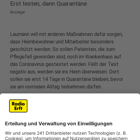
Erst testen, dann Quarantäne
Anzeige
Laumann will mit anderen Maßnahmen dafür sorgen,
dass Heimbewohner und Mitarbeiter besonders
geschützt werden. So sollen Patienten, die zum
Pflegefall geworden sind, noch im Krankenhaus auf
das Coronavirus gestestet werden. Fällt der Test
negativ aus, werden sie ins Heim überweisen. Dort
sollen sie erst 14 Tage in Quarantäne bleiben, bevor
sie am normalen Alltag teilnehmen dürfen.
Anzeige
Besuchsverbot besser kontrollieren
Anzeige