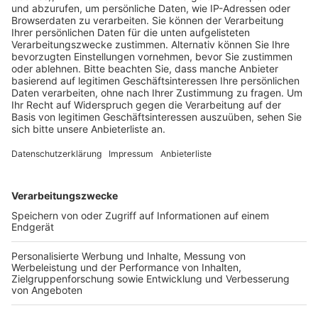
Bisher sind in Nordrhein-Westfalen knapp 80
Menschen in Alten- und Pflegeheimen an Covid-19
gestorben. 134 Einrichtungen sind insgesamt
betroffen. Das zeige, dass Pflegeheime der
sensibelste Bereich in der Corona-Krise seien, sagte
Laumann. Er forderte die Landkreise in ihrer Rolle als
Heimaufsicht auf, noch stärker auf das Besuchsverbot
in den Einrichtungen zu achten.
Anzeige
Rehaklinik in Lippe vor der Schließung
Anzeige
Besonders schwer erwischt hat es eine Rehaklinik in
Horn-Bad Meinberg im Kreis Lippe. Dort sind mehr als