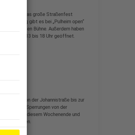
m Jahrmarkt. Das große Straßenfest
heneden lang gibt es bei „Pulheim open“
k auf der großen Bühne. Außerdem haben
Sonntag von 13 bis 18 Uhr geöffnet.
Marktplatz von der Johannistraße bis zur
dem gibt es Sperrungen von der
ten deshalb an diesem Wochenende und
tplatz meiden.