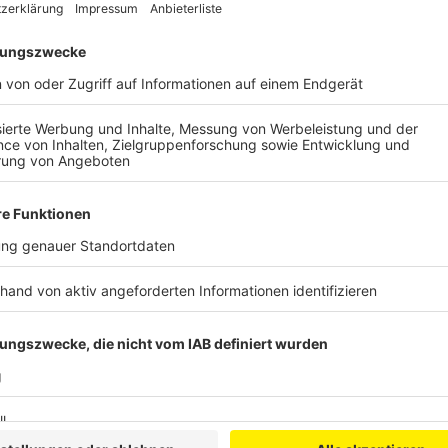
Als Ersatz steht jetzt ein anderes Karussell auf de
startet Freitagnachmittag ab 16 Uhr. Das ganze Woc
viel Programm, verschiedene Aktionen und viel Musi
viele die Geschäfte in der Pulheimer Innenstadt am 
Anzeige
Viele Sperrungen
Anzeige
Für Autofahrer wirds eng. Die Venloer Straße ist am 
Bachstraße bis Montagabend 22 Uhr gesperrt. Außer
Orrerstraße bis zur Farehamstraße. Autofahrer soll
auch am Montag den Bereich um den Pulheimer Mark
Anzeige