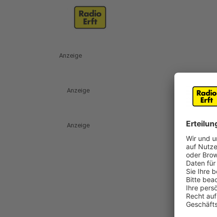
Anzeige
Anzeige
Anzeige