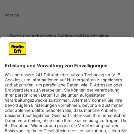
Anzeige
Durch undurchsichtige Geldgeschäfte mit einer
Tochterfirma soll der Kölner Handwerkskammer ein
Millionen Schaden entstanden sein. Der ehemalige
Geschäftsführer Ortwin Weltrich widerspricht und will
sich juristisch wehren. Im März waren unter anderem
fehlerhaft gebuchte Personalkosten bei einer
Tochtergesellschaft für Entwicklungshilfe
aufgefallen. Die Kammer entließ daraufhin die
Geschäftsführer.
Anzeige
Schaden in Millionenhöhe befürchtet