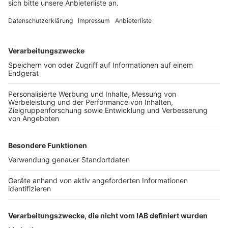
Anzeige
Seitdem wird darüber gestritten, wie hoch der
Schaden tatsächlich ist und ob die
Unregelmäßigkeiten hätten auffallen müssen.
Handwerkskammer Präsident Wollseifer hat dazu jetzt
ein Gutachten der "ACT Audit
Wirtschaftsprüfungsgesellschaft" vorgestelt, wonach
der Kammer im Zeitraum 2009 bis 2018 durch
Fehlverhalten des ehemaligen Hauptgeschäftsführers
Weltrich bzw. seines Stellvertreters ein Schaden von
rund 1,1 Millionen Euro entstanden sei. Weltrich
widerspricht, der Schaden sei mit maximal 120. 000
Euro viel geringer. Der ehemalige Geschäftsführer der
Kammer und auch der Tochtergesellschaft will
berufsrechtliche Schritte gegen den
Wirtschaftsprüfer prüfen lassen.