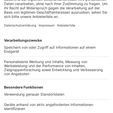
- Größe: ca. 1,70 m
- Kurze dunkle Haare
- von dickliche Statur
Er trug zum Tatzeitpunkt karnevalsübliche Bekleidung:
- Augenmaske
- schwarzes Hemd mit Rüschen
- rote Stiefelletten
- schwarze Hose
Zu den zwei anderen männlichen Personen konnten
keine genaueren Beschreibungen abgegeben werden.
Sachdienliche Hinweise nimmt die Bundespolizei unter
der bundesweiten Hotline: 0800 6 888 000 entgegen.