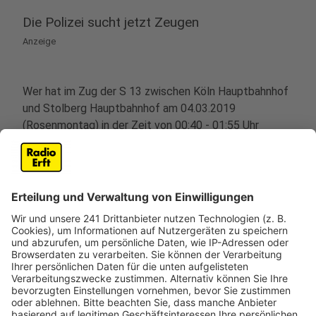
Die Polizei sucht jetzt Zeugen
Anzeige
Wer hat im Zug der S 13 zwischen Köln Hauptbahnhof
und Stolberg Hauptbahnhof am 04.03.2019
(Rosenmontag) in der Zeit von 00:40 - 01:55 Uhr
Beobachtungen zu den geschilderten Tathandlungen
gemacht und kann sachdienliche Angaben machen?
Wer ist die bislang noch unbekannte junge Frau, die
den Zug am Hauptbahnhof Düren nach den
Belästigungen verlassen hat?
Wer kann Angaben zum Haupttäter und seinen zwei
Begleitern machen?
Der männliche Haupttäter, der auch eine Zugscheibe
zerstört hatte, wird wie folgt beschrieben: