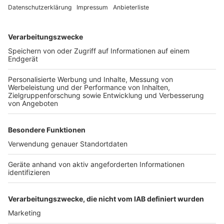
Anzeige
Und in Frechen sollen Firmen und Privatleute die
Bäume vor der Haus- und Geschäftstür wässern. Die
Stadt empfiehlt, die Bäume ein- bis zweimal pro
Woche in den frühen Morgenstunden oder abends mit
acht bis zehn Eimer Wasser direkt am Stamm zu
gießen. Die Baumscheibe (der Boden um den
Baumstamm) sollte zunächst mit dem ersten Eimer
Wasser langsam angefeuchtet werden. Danach sind
die restlichen Wassermengen dazu zu geben. Gießt
man jeden Tag nur ein bisschen, bleibt das Wasser in
der oberen Bodenschicht und erreicht nicht die tiefer
liegenden Baumwurzeln. Erst wenn die Baumscheibe
richtig durchtränkt ist, kann der Baum das Wasser
ziehen, wenn er es braucht.
Anzeige