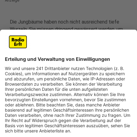
Anzeige
Die Jungbäume haben noch nicht ausreichend tiefe
Wurzeln. Sie müssen dringend gewässert werden, um
zu überleben. Denn nach der Hitze im letzten Sommer
und im Juni ist der Boden viel zu trocken, das bisschen
Regen der letzten Tage hat bei weitem nicht gereicht.
Die Feuerwehr in Pulheim rückt deshalb in den
nächsten Sommerwochen mit vier Löschwagen aus.
Bis zu 10.000 Liter je Fahrt gehen dann an die Bäume.
Im letzten Jahr haben die Freiwilligen rund 340
Stunden zusätzlich investiert, um die jungen Bäume zu
schützen.
Anzeige
Richtig wässern