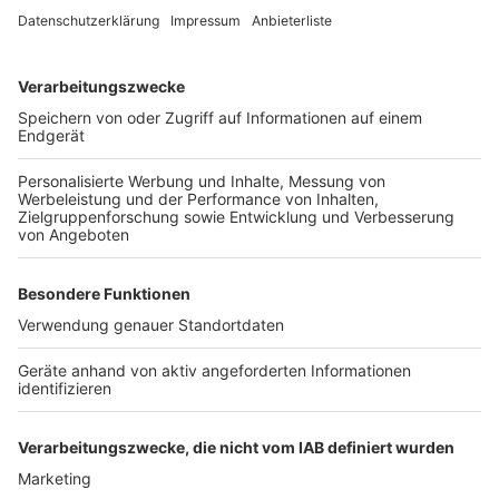
Wir benötigen Ihre
Zustimmung, um den YouTube
Video-Service zu laden!
Wir verwenden einen Service eines
Drittanbieters, um Videoinhalte
einzubetten. Dieser Service kann
Daten zu Ihren Aktivitäten
sammeln. Bitte lesen Sie die
Details durch und stimmen Sie der
Nutzung des Service zu, um dieses
Video anzusehen.
Mehr Informationen
Die Jonas Brothers melden sich mit der Single "Who’s
In Your Head" zurück.
Akzeptieren
Anzeige
powered by
Usercentrics Consent