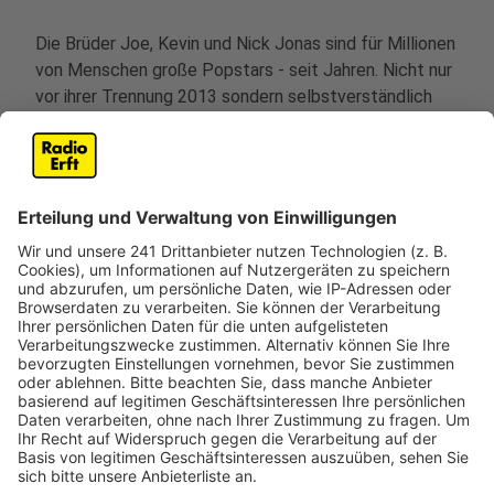
Die Brüder Joe, Kevin und Nick Jonas sind für Millionen
von Menschen große Popstars - seit Jahren. Nicht nur
vor ihrer Trennung 2013 sondern selbstverständlich
auch danach. Nun haben sie mit "Who's In Your Head"
eine neue Single auf den markt gebracht. Das Trio hat
mit mehr als 17 Millionen verkaufte Alben und über 1
Milliarde Streams weltweit ihren Status als Mega-
Popstars längst untermauert. Zuletzt beeindruckte
die Band ihre Fans mit "Leave Before You Love Me",
eine Single, die in Kollaboration mit "Marshmello"
entstand.
Mit "Who’s In Your Head" folgt nun der nächste
potentielle Hit der Brüder. Zu hören bei uns im besten
Mix.
Anzeige