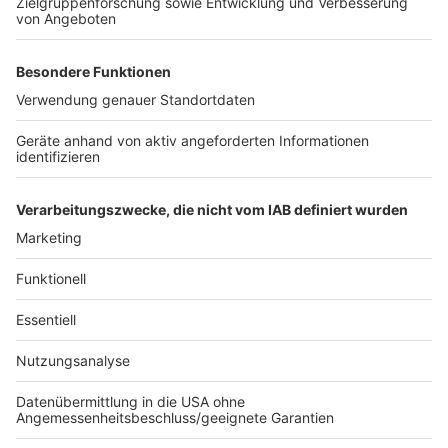
Jogi Löw ist der schönste Bundestrainer aller Zeiten
und aller Zeiten, die da noch kommen werden und noch
dreimal hin und zurück. Quasi im Alleingang hat er aus
einem rüden Haufen die "Fashion's-Eleven" geformt.
Selbstverständlich immer dabei: Sein Handy, mit dem
er in lieb gewonnener Manier per Sprachnachricht von
seinen Erlebnissen berichtet. Eben Jogis
Sprachnachricht, die Fußball-Comedy.
Anzeige
Anzeige