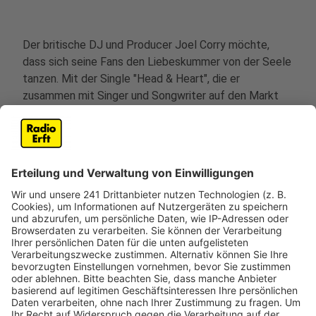
Der britische DJ und Producer Joel Corry möchte,
dass sich seine Fans den Liebeskummer von der Seele
tanzen. Mit der Single "Head & Heart", die er
zusammen mit Singer und Songwriter auf den Markt
gebracht hat, klappt das offensichtlich ganz gut.
Anzeige
Nach den Singles "Sorry" und "Lonely" hat Joel Corry
den nächsten Hit auf den Weg gebracht. Der 31-
Jährige kann es nicht nur an den Turntables und
Reglern, sondern auch mit seinen Muskeln. Schließlich
betreibt er nebenbei noch Personal-Training-Business
und führt eine Fitnessbekleidungs-App. Zurück zur
Musik: "Head & Heart" haben wir für euch im besten
Mix bereitgestellt.