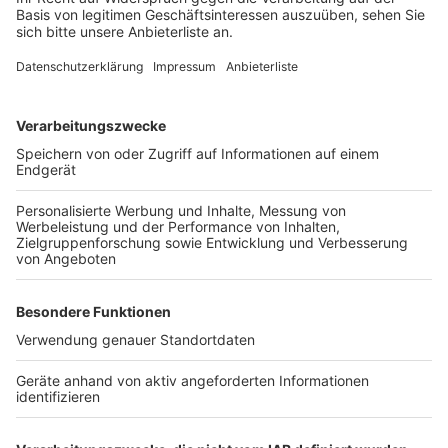
Anzeige
Wir benötigen Ihre
Zustimmung, um den YouTube
Video-Service zu laden!
Wir verwenden einen Service eines
Drittanbieters, um Videoinhalte
einzubetten. Dieser Service kann
Daten zu Ihren Aktivitäten
sammeln. Bitte lesen Sie die
Details durch und stimmen Sie der
Nutzung des Service zu, um dieses
Video anzusehen.
Mehr Informationen
Joel Corry & MNEK - Head & Heart (Official Video)