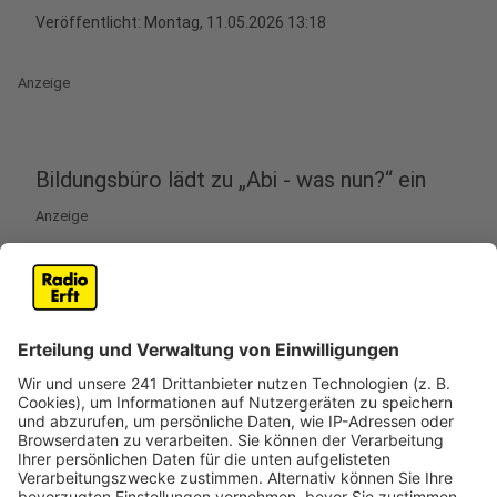
Veröffentlicht:
Montag, 11.05.2026 13:18
Anzeige
Bildungsbüro lädt zu „Abi - was nun?“ ein
Anzeige
In Pulheim lädt das städtische Bildungsbüro am
Montag (18.05.) zum Informationsabend „Abi - was
nun?“ ins Rathaus ein. Das Angebot richtet sich an
Oberstufenschüler, die sich mit ihren Möglichkeiten
nach dem Abitur beschäftigen.
Bei dem Abend zeigen Fachkräfte der Agentur für
Arbeit Brühl und der Studienberatung der TH Köln