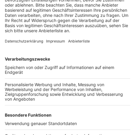
verschiedene Wege nach dem Schulabschluss auf.
Dabei geht es sowohl um ein Studium als auch um den
direkten Berufseinstieg.
Auch Eltern sind zu dem Infoabend willkommen. Sie
bekommen Hinweise dazu, wie sie ihre Kinder beim
Übergang von der Schule in den nächsten
Lebensabschnitt unterstützen können.
Der Eintritt ist frei. Eine Anmeldung ist aber bis
Dienstag (12.05.) erforderlich. Entweder über diesen
LINK
oder per E-Mail an bildungsbuero@pulheim.de.
Anzeige
Weitere Themen von Rhein und Erft
Anzeige