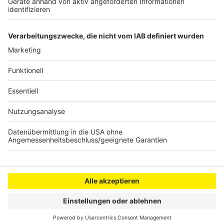
REVG erweitert Einsatz von Bodycams
Rhein-Erft-Kreis startet Katretter-App
Verbesserungen im Hürther Tierheim
Anzeige
Anzeige
Anzeige
Anzeige