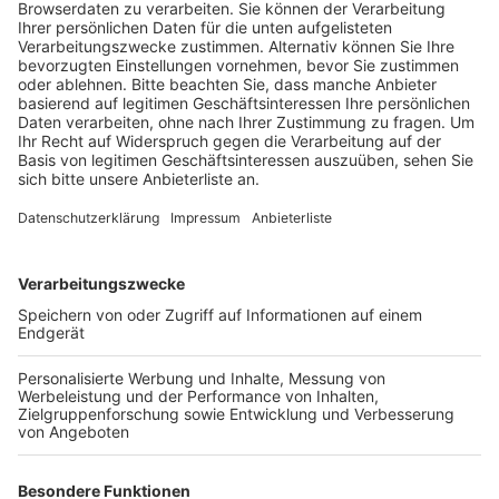
Veröffentlicht:
Freitag, 13.09.2019 07:25
Anzeige
Deshalb müssen jetzt Ausweichrouten und
Belieferungskonzepte für die betroffenen
Unternehmen her, fordert die IHK. Das
Oberverwaltungsgericht Münster hatte gestern den
Luftreinhalteplan der Stadt Köln für rechtswidrig
erklärt. Köln muss jetzt Fahrverbote für alte Diesel auf
insgesamt vier stark belasteten Straßen prüfen. Unter
anderem auf dem Neumarkt und der Luxemburger
Straße. Zumindest wird es aber wohl keine
großflächigen Dieselfahrverbote in Köln geben. Damit
sei zumindest der Super-Gau für Dieselfahrer
abgewendet, heißt es vom ADAC. Allerdings
befürchtet der Automobilclub, dass durch die