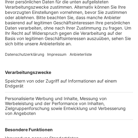
Anzeige
Und auch das Capitol in Kerpen stellt seinen täglichen
Spielbetrieb ein, da sich der Betrieb wirtschaftlich
nicht mehr rechnet. Am Wochenende und nächsten
Dienstag laufen hier noch die letzten der Filme des
Jahres, bevor das Capitol Theater dann im
kommenden Jahr mit einem neuen Konzept starten
will. Denn die schwierige Parkplatzsituation vor dem
Kino und die Konkurrenz durch Streaming-Anbieter
führten auch in den letzten Jahren schon zu
Besucherverlusten. In Zukunft wollen die Betreiber
das Capitol dann vor allem als Location für
Veranstaltungen wie Konzerte, Lesungen oder private
Events vermieten. Filme sollen dann nur noch im
Rahmen von Aktion wie dem Filmcafe oder der