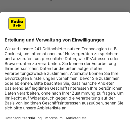
Anzeige
#HÜRTHimSommer zum ersten Mal vor
den Sommerferien
Anzeige
Kultur und Musik im Biergarten – das gibt es ab
Dienstag (30. Juni) wieder in Hürth. Und damit startet
die Veranstaltungsreihe #HÜRTHimSommer zum
ersten Mal schon vor den Sommerferien. Bis zum 22.
Juli stehen im Kulturbiergarten hinter dem Bürgerhaus
viele verschiedene Open-Air-Veranstaltungen auf dem
Programm. Mit dabei sind zum Beispiel eine Comedy
Night oder ein kölsches Mitsingkonzert. Den Auftakt