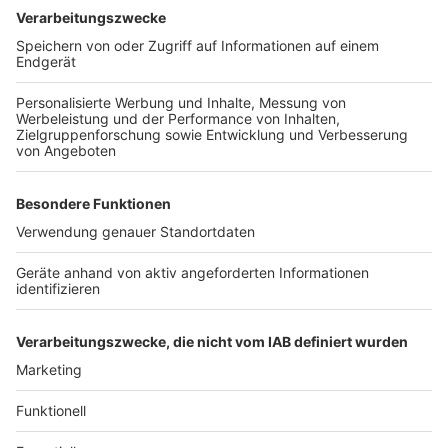
macht heute Abend Mirko Bäumer.
Anzeige
Weitere Themen von Rhein und Erft
Anzeige
Frechen spart: Veranstaltungskalender nur online
Hürther Bademeister rettet Teenager in De Bütt
wohl das Leben
Viele beim Bedburger Sport im Park
Anzeige