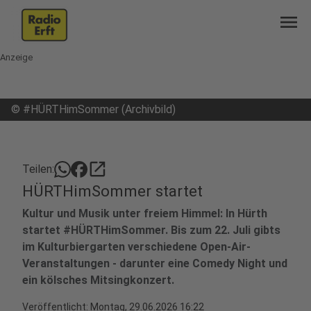
menu
Anzeige
©
#HÜRTHimSommer (Archivbild)
open_in_new
Teilen:
HÜRTHimSommer startet
Kultur und Musik unter freiem Himmel: In Hürth
startet #HÜRTHimSommer. Bis zum 22. Juli gibts
im Kulturbiergarten verschiedene Open-Air-
Veranstaltungen - darunter eine Comedy Night und
ein kölsches Mitsingkonzert.
Veröffentlicht:
Montag, 29.06.2026 16:22