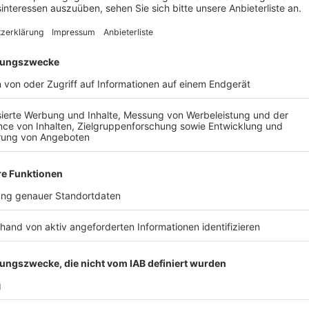
Gründerpreis NRW: Hürther Unternehmen 
Anzeige
Die Schreinerwehr GmbH aus Hürth hat es unter die 
2025 geschafft. Der Preis würdigt junge Unternehmen
nachhaltigen Ideen die Zukunft gestalten. Das Unte
Fassadenbau und hat ein eigenes Naturbausystem e
Hölzer oder Bambus als Baustoffe und Holzfasern al
nachwachsen und komplett recycel- oder kompostie
Dienstag (9. Dezember) in Düsseldorf Preisgelder in
Fachjury entscheidet, welches Unternehmen am Ende 
Interessierten, die nicht vor Ort dabei sein können, w
übertragen. Den Link dafür gibt es
hier
.
Anzeige