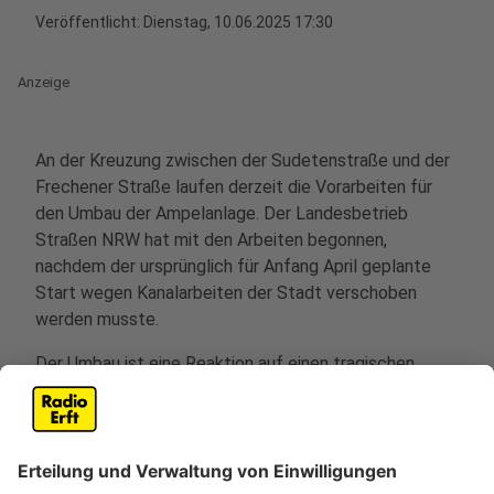
Veröffentlicht:
Dienstag, 10.06.2025 17:30
Anzeige
An der Kreuzung zwischen der Sudetenstraße und der
Frechener Straße laufen derzeit die Vorarbeiten für
den Umbau der Ampelanlage. Der Landesbetrieb
Straßen NRW hat mit den Arbeiten begonnen,
nachdem der ursprünglich für Anfang April geplante
Start wegen Kanalarbeiten der Stadt verschoben
werden musste.
Der Umbau ist eine Reaktion auf einen tragischen
Unfall im Dezember 2021, bei dem ein Jugendlicher
ums Leben kam. Der Jugendliche war mit seinem
Fahrrad geradeaus über die Kreuzung gefahren,
während ein rechtsabbiegender LKW-Fahrer ihn