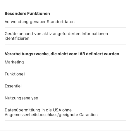
Fahrgäste müssen stundenlang in ICE warten
Neuanfang in Wesseling: Bau der Reihenhäuser
läuft
Bodycams für Ordnungsdienst in Brühl
Anzeige
Anzeige
Anzeige