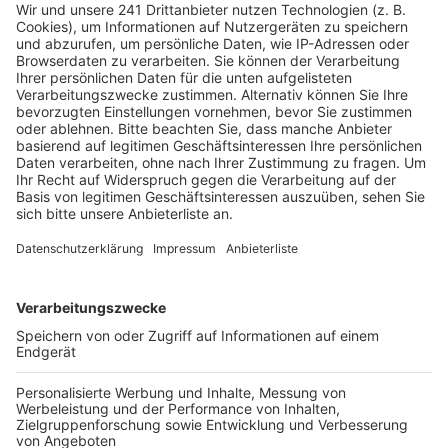
übersah. Beide hatten zu diesem Zeitpunkt grünes
Licht.
Um solche Unfälle künftig zu verhindern, wird die
Ampelschaltung so angepasst, dass abbiegende
Fahrzeuge und Fußgänger sowie Radfahrer nicht mehr
gleichzeitig grünes Licht haben. Diese Änderung soll
die Sicherheit an der Kreuzung deutlich erhöhen.
Nach intensiven Diskussionen über die optimale
Lösung haben sich die Verantwortlichen auf die jetzige
Variante geeinigt. Wenn alles nach Plan verläuft, soll
die neue Ampelanlage Anfang Juli in Betrieb
genommen werden.
Anzeige
Weitere Themen von Rhein und Erft
Anzeige