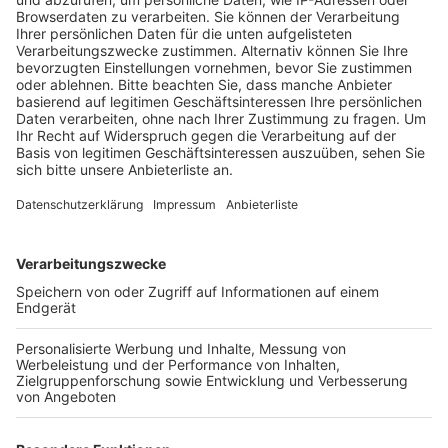
der Stadt.
Veröffentlicht:
Samstag, 26.02.2022 12:35
Anzeige
Gebraucht werden Lebensmittel wie Nudeln, Reis,
Zucker, Konserven oder Babynahrung. Außerdem
Hygieneprodukte wie Seife, Zahnbürsten aber auch
Desinfektionsmittel, Kerzen, Feuerzeuge oder
Batterien. Auch Campingkocher, Schlafsäcke oder
Stromgeneratoren können ab Dienstag, den 01. März
bis Donnerstag von 08:00-18:00 Uhr an der Tiefgarage
des Rathauses in Hürth abgegeben werden, so die
Stadt. Wer bei der Annahme, Sortierung und
Verpackung der Spenden helfen möchte, kann sich
melden:
www.pv-huerth.de
im
Kontaktformular für
Helfer
registrieren oder durch eine E-Mail unter