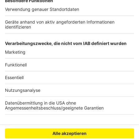
Angabe seiner Kontaktdaten an
ukraine@pv-
huerth.de
. Wer Geld spenden möchte kann das unter
der Nennung des Verwendungszwecks
„Ukraine“
an
den Partnerschaftsverein Hürth bei der
Kreissparkasse Köln
IBAN DE67 3705 0299 0137 0087
00
SWIFT-BIC:
COKSDE 33
.
Anzeige
Anzeige
Anzeige