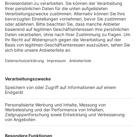
Anlieferung eine logistische Herausforderung.
Veröffentlicht:
Freitag, 13.08.2021 19:12
Anzeige
Die erste Etappe hat der tonnenschwere Rotor schon
hinter sich. Am Freitag ist er mit dem Schiff im
Duisburger Binnenhafen angekommen. Hier wird er auf
einen Tieflader umgeladen. Der Schwertransporter
macht sich dann am späten Sonntagabend auf den
Weg, zunächst über die Autobahnen. An der A4-
Ausfahrt Köln-Klettenberg wechselt der
Schwertransporter auf die B265 und fährt dann über
die Industriestraße zum Chemiepark Knapsack. Wenn
alles planmäßig läuft, soll der Rotor am frühen