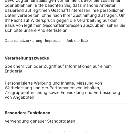
Veröffentlicht:
Mittwoch, 21.12.2022 14:15
Anzeige
Die Zigaretten mit gefälschten Steuerbanderolen
sollen dann von Helfern und Mittätern im ganzen
Bundesgebiet verkauft worden sein. Laut
Anklageschrift soll der Angeklagte so über 2,1
Millionen Euro an Tabaksteuer hinterzogen haben. Mit
einem Urteil wird Anfang März gerechnet.
Anzeige