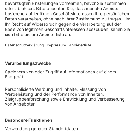
Schwertransport geliefert.
Veröffentlicht:
Freitag, 15.12.2023 07:52
Anzeige
Ein Kran hat sie auf die sanierten Brückenfundamente
gesetzt. Dann wurde die Uferböschung gepflastert, so
dass die neue Brücke an der Lortzingstraße jetzt
genutzt werden kann. Die Stahlkonstruktion mit
Holzbohlenbelag ersetzt die bisherige Holzbrücke,
teilen die Stadtwerke mit.
Anzeige