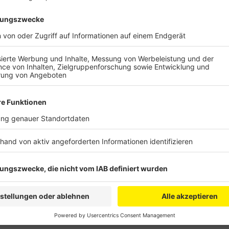
Danach sollen Routen, die abseits der vielbefahren 
liegen deutlicher Ausgeschildert werden. Drei Routen
Ergänzung zum NRW-Wegweisungssystem beschlossen,
Radroute führt danach von Berrenrath nach Stotzheim
Verbindung zwischen Kendenich und Sielsdorf über He
Hürth, Stotzheim und Gleuel verbinden. Jetzt müsse
Die CDU hofft, dass die Hinweisschilder noch in die
Anzeige