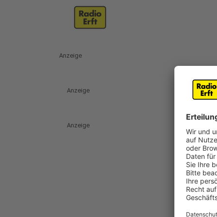
Anzeige
Anzeige
Anzeige