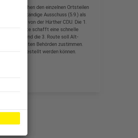
Straßen zwischen den einzelnen Ortsteilen
 hat der zuständige Ausschuss (5.9.) als
 heißt es von der Hürther CDU. Die 1.
, die 2. Route schafft eine schnelle
rmülheim. Und die 3. Route soll Alt-
n alle beteiligten Behörden zustimmen.
sem Jahr aufgestellt werden können.