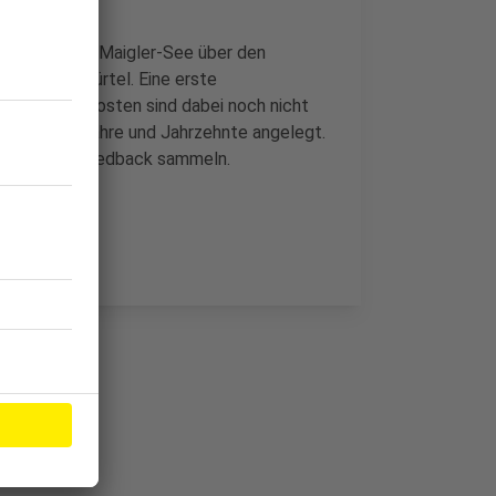
ges vom Otto-Maigler-See über den
ölner Grüngürtel. Eine erste
Grundstückskosten sind dabei noch nicht
konzept auf Jahre und Jahrzehnte angelegt.
efragen und Feedback sammeln.