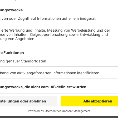
Herzstück ist die Entwicklung eines breiten Grünzu
Burgpark und den Gertrudenhof bis hin zum Äußeren K
Kostenschätzung liegt bei knapp 30 Millionen Euro, 
eingerechnet. Allerdings ist das Grün- und Freiraum
Die Verwaltung will jetzt die Bürger zu dem Plan b
Anzeige