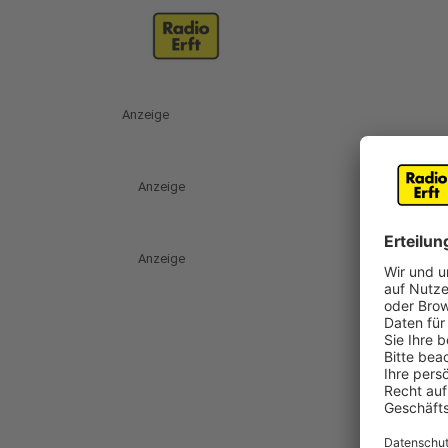
Anzeige
Anzeige
Anzeige