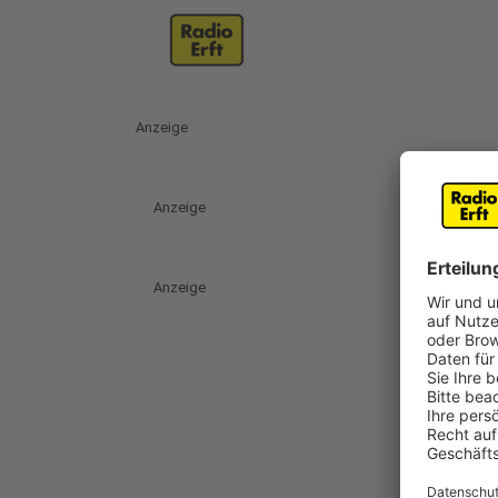
Anzeige
Anzeige
Anzeige