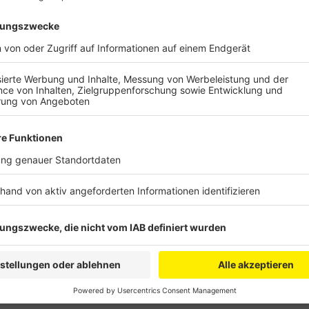
Anzeige
Passiert ist der Unfall an einer Querungshilfe. Ein R
die Uniklinik. Der Lasterfahrer steht unter Schock. F
zwischen Sudetenstraße und Krankenhausstraße bis k
Anzeige