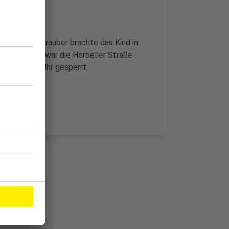
ettungshubschrauber brachte das Kind in
ür Autofahrer war die Horbeller Straße
urz vor 10 Uhr gesperrt.