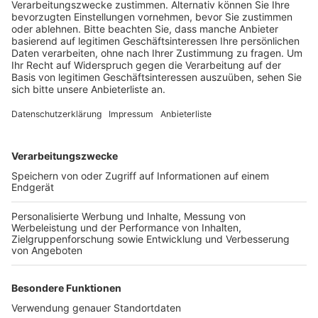
Veröffentlicht:
Dienstag, 04.04.2023 16:45
Anzeige
Vor Ort entdeckten die Beamten den verdächtigen
Wagen in einer Parklücke – doch als die Frau den
Streifenwagen sah, gab sie Gas und flüchtete. Sie
reagierte auch nicht, als die Polizisten Martinshorn und
Blaulicht einschalteten. Erst auf dem Militärring gelang
es den Beamten den Wagen der Frau zu stoppen.
Allerdings weigerte sich die 49-jährige zunächst, ihr
Auto zu verlassen – gab dann aber schließlich doch
auf. Ihr wurde anschließend der Führerschein und auch
noch eine Blutprobe abgenommen.
Anzeige