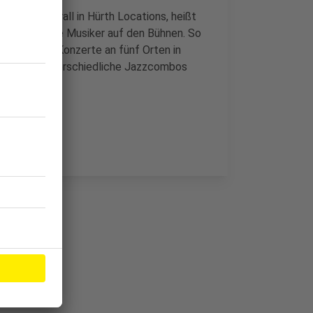
Sommer überall in Hürth Locations, heißt
ni viele tolle Musiker auf den Bühnen. So
isation der Konzerte an fünf Orten in
ollen fünf unterschiedliche Jazzcombos