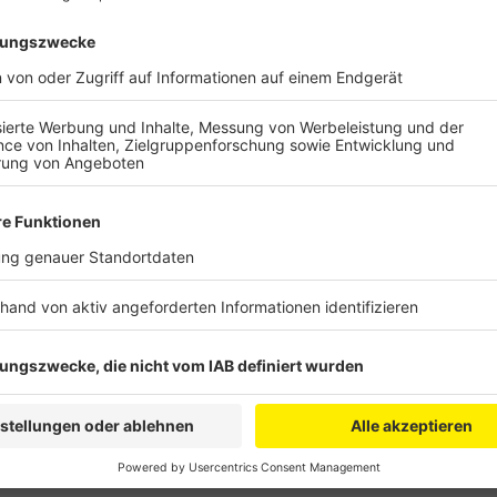
Bis auf Kalscheuren und Knapsack gibt es in diesem 
es von den Veranstaltern. Dort stehen dann am 21. Ju
übernimmt zum Beispiel der Jazzclub Hürth die Organ
Gleuel, Berrenrath, Fischenich und Alt-Hürth. Dort s
auftreten.
Anzeige