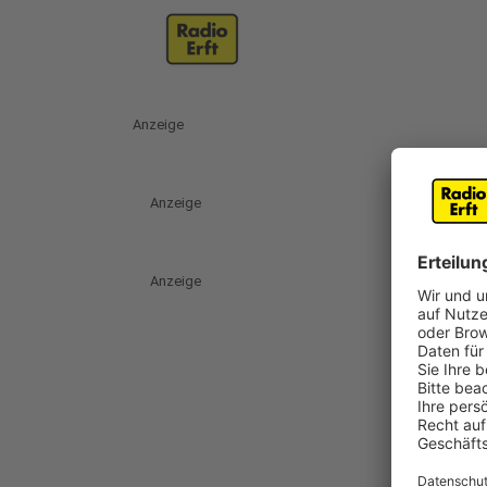
Anzeige
Anzeige
Anzeige