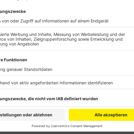
Die Zusammenarbeit mit einem dortigen Laden gibt es
Verkehrsgesellschaft (REVG). Hier bemüht man sich
Möglichkeiten. Allerdings hat weder das Aufstellen ei
Fahrer noch das Anmieten einer Wohnung geklappt, 
von Radio Erft. Möglicherweise könnten die Fahrer de
der Hürther Stadtbusgesellschaft (SVH) an der Eifel
Gespräche, heißt es. So lange heißt es einhalten, bis
andere Endhaltestelle, den Kölner Hauptbahnhof, erre
kostenlosen Toilettencontainer nutzen.
Anzeige