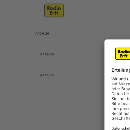
Anzeige
Anzeige
Anzeige