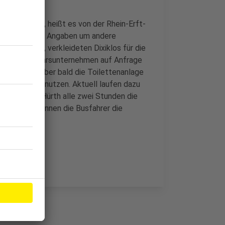
 nicht mehr, heißt es von der Rhein-Erft-
 nach eigenen Angaben um andere
nes eigenen, verkleideten Dixiklos für die
so das Verkehrsunternehmen auf Anfrage
r Linie 978 aber bald die Toilettenanlage
straße mitbenutzen. Aktuell laufen dazu
 der Bus aus Hürth alle zwei Stunden die
icht. Hier können die Busfahrer die