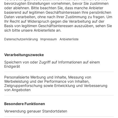
Anzeige
Michael Reininghaus ist Ausbilder bei der filmpool
entertainment GmbH in Hürth und bildet den Beruf
„Mediengestalter Bild und Ton“ aus. Laut der IHK hat
Reininghaus den Ausbildungsgang bei der Firma selbst
eingeführt und mittlerweile stellt das Unternehmen
jedes Jahr zwei bis drei Azubis ein. Mit der
Auszeichnung „Zukunft Ausbildung“ hat die IHK das
Engagement von Reininghaus jetzt nochmal besonders
gewürdigt.
Anzeige