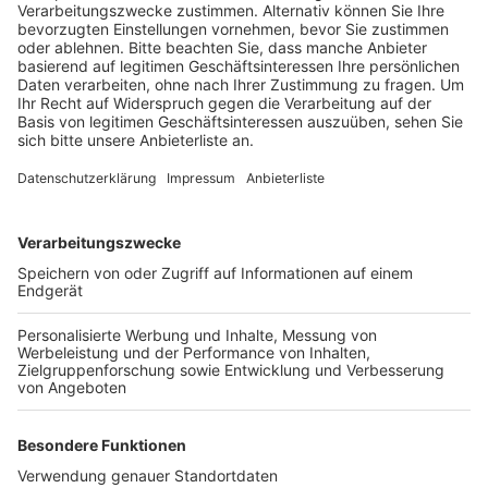
Veröffentlicht:
Dienstag, 25.04.2023 12:09
Anzeige
Demnach schlugen die Täter irgendwann zwischen
Donnerstagmittag und Montagmorgen zu. Ein
Mitarbeiter bemerkte massive Beschädigungen am
Zaun des Werks an der Goldenbergstraße – und kurze
Zeit später fiel ihm auf, dass von einer Kabeltrommel
eine größere Masse Starkstromkabel fehlen. Die
Polizei geht davon aus, dass die Diebe mit brachialer
Gewalt den Zaun aufbrachen und ihre Beute mit einem
Kraftfahrzeug abtransportierten. Wer in dem
Zusammenhang etwas Verdächtiges gesehen hat, soll
sich bei der Polizei melden.
Anzeige