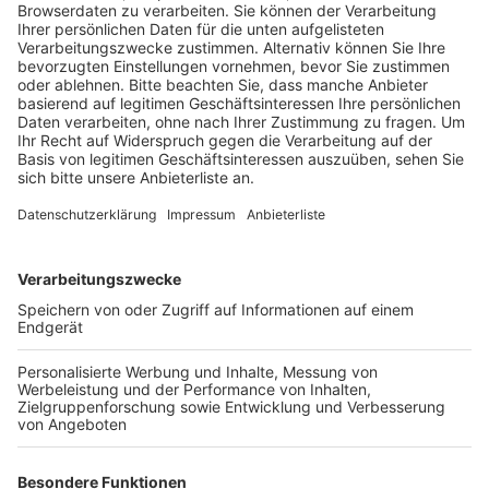
Jahren im Projekt „Mentor – die Leselernhelfer“.
Veröffentlicht:
Donnerstag, 29.09.2022 17:24
Anzeige
Zuerst als Initiatorin des Programms in Hürth und dann
9 Jahre als als Vorsitzende des Bundesverbandes – in
der Funktion hat Schaaf beispielsweise auch das
digitale Lernen in dem Projekt angeschoben. Das
Mentor-Programm funktioniert nach dem 1 zu 1
Prinzip: Ein Mentor fördert ein Kind für eine Stunde pro
Woche beim Lesen. Dabei sollen die Mentoren den
Schülern vor allem den Spaß am Lesen vermitteln und
ihnen so bei ihren Problemen helfen. Bei Grundschülern
liegen die Schwierigkeiten dabei oft noch im
Zusammensetzen der einzelnen Wörter, bei älteren
Kindern dann eher im Verständnis von Texten. In Hürth