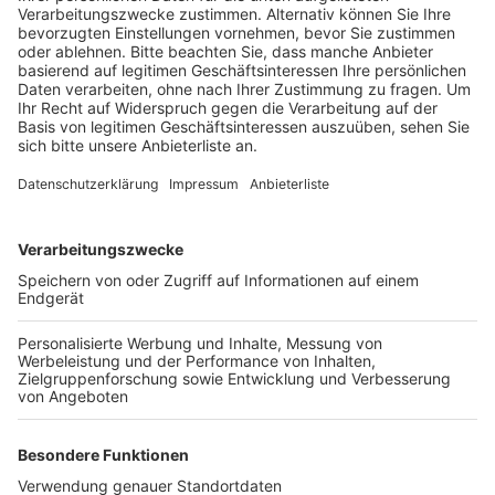
Veröffentlicht:
Samstag, 11.03.2023 09:44
Anzeige
Die teilnehmenden Kinder sollen in dem Projekt selbst
entscheiden, welche Samen in die Erde kommen und
dann auch ein bis zweimal die Woche am Beet
mitarbeiten. So sollen die Kinder schon früh an
regionale und saisonale Lebensmittel herangeführt
werden und lernen, wie diese produziert werden und
welche Arbeit dahinter steckt. Interessierte können
sich aktuell noch bei dem Familienbüro der Stadt
Hürth anmelden – am 3. April soll das Projekt dann
starten.
Anzeige